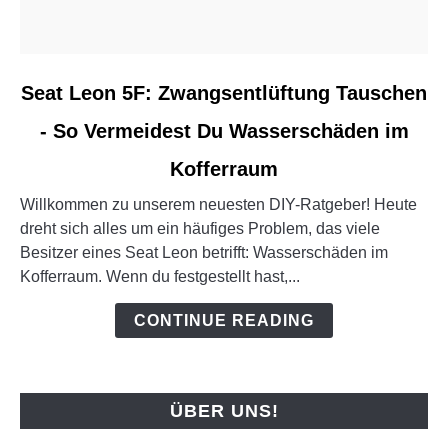
link
Seat Leon 5F: Zwangsentlüftung Tauschen
to
- So Vermeidest Du Wasserschäden im
Seat
Leon
Kofferraum
5F:
Zwangsentlüftung
Willkommen zu unserem neuesten DIY-Ratgeber! Heute
Tauschen
dreht sich alles um ein häufiges Problem, das viele
-
Besitzer eines Seat Leon betrifft: Wasserschäden im
So
Kofferraum. Wenn du festgestellt hast,...
Vermeidest
CONTINUE READING
Du
Wasserschäden
im
Kofferraum
ÜBER UNS!