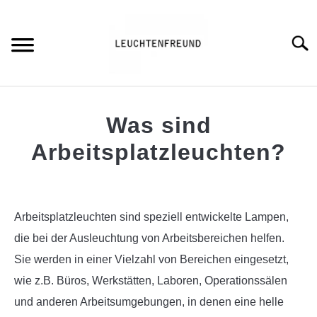
Skip
to
content
Searc
HOME
Was sind
BLOG
Arbeitsplatzleuchten?
S
T
Written
GENERAL INFO
by
Leuchtenfreund
Arbeitsplatzleuchten sind speziell entwickelte Lampen,
ÜBER MICH
S
die bei der Ausleuchtung von Arbeitsbereichen helfen.
in
T
General
Sie werden in einer Vielzahl von Bereichen eingesetzt,
Info
,
Know-
wie z.B. Büros, Werkstätten, Laboren, Operationssälen
How
und anderen Arbeitsumgebungen, in denen eine helle