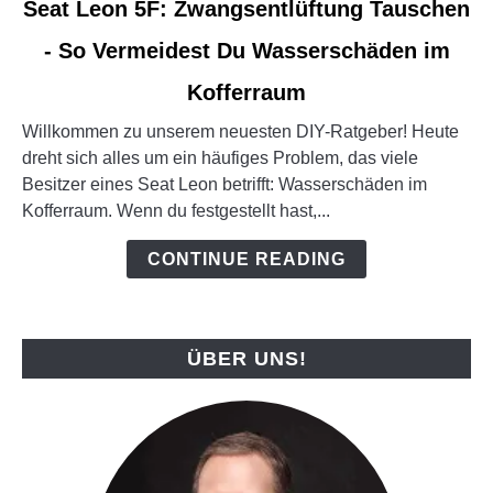
Seat Leon 5F: Zwangsentlüftung Tauschen
to
- So Vermeidest Du Wasserschäden im
Seat
Leon
Kofferraum
5F:
Zwangsentlüftung
Willkommen zu unserem neuesten DIY-Ratgeber! Heute
Tauschen
dreht sich alles um ein häufiges Problem, das viele
-
Besitzer eines Seat Leon betrifft: Wasserschäden im
So
Kofferraum. Wenn du festgestellt hast,...
Vermeidest
CONTINUE READING
Du
Wasserschäden
im
Kofferraum
ÜBER UNS!