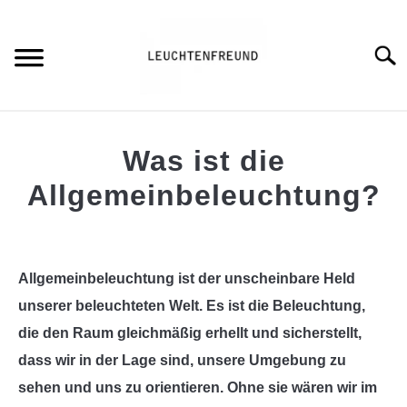
Skip
to
content
Searc
HOME
Was ist die
BLOG
Allgemeinbeleuchtung?
S
T
Written
GENERAL INFO
by
Leuchtenfreund
Allgemeinbeleuchtung ist der unscheinbare Held
ÜBER MICH
S
unserer beleuchteten Welt. Es ist die Beleuchtung,
in
T
General
die den Raum gleichmäßig erhellt und sicherstellt,
Info
,
Know-
dass wir in der Lage sind, unsere Umgebung zu
How
sehen und uns zu orientieren. Ohne sie wären wir im