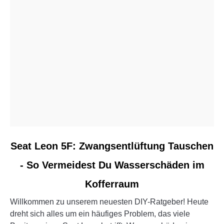
link
Seat Leon 5F: Zwangsentlüftung Tauschen
to
- So Vermeidest Du Wasserschäden im
Seat
Leon
Kofferraum
5F:
Zwangsentlüftung
Willkommen zu unserem neuesten DIY-Ratgeber! Heute
Tauschen
dreht sich alles um ein häufiges Problem, das viele