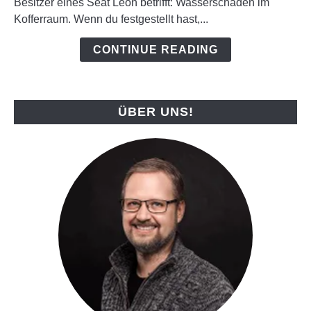
-
Besitzer eines Seat Leon betrifft: Wasserschäden im
So
Kofferraum. Wenn du festgestellt hast,...
Vermeidest
CONTINUE READING
Du
Wasserschäden
im
Kofferraum
ÜBER UNS!