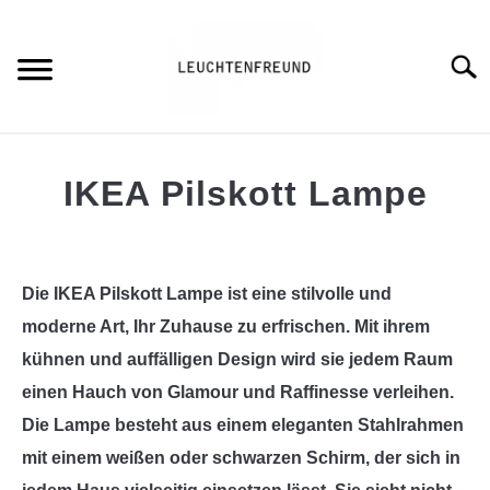
Skip
to
content
Searc
HOME
IKEA Pilskott Lampe
BLOG
S
Written
T
by
Leuchtenfreund
GENERAL INFO
Die IKEA Pilskott Lampe ist eine stilvolle und
moderne Art, Ihr Zuhause zu erfrischen. Mit ihrem
in
ÜBER MICH
General
S
kühnen und auffälligen Design wird sie jedem Raum
T
Info
einen Hauch von Glamour und Raffinesse verleihen.
Die Lampe besteht aus einem eleganten Stahlrahmen
mit einem weißen oder schwarzen Schirm, der sich in